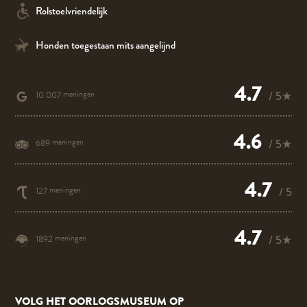
Rolstoelvriendelijk
Honden toegestaan mits aangelijnd
4.7
meningen
/ 5★
10.007
4.6
meningen
/ 5★
689
4.7
meningen
/ 5
127
4.7
meningen
/ 5★
1892
VOLG HET OORLOGSMUSEUM OP