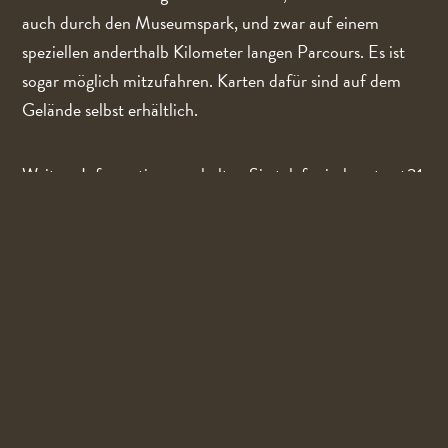
auch durch den Museumspark, und zwar auf einem
speziellen anderthalb Kilometer langen Parcours. Es ist
sogar möglich mitzufahren. Karten dafür sind auf dem
Gelände selbst erhältlich.
Weitere Informationen erhalten Sie telefonisch unter +31
(0)478-641250 und per E-Mail an
info@militracks.nl.
Auch in diesem Jahr kannst du wieder direkt neben dem
Militracks-Gelände auf dem Milicamping übernachten.
Der Campingplatz befindet sich auf dem Fußballfeld von
SSS’18, direkt neben dem Museum. Weitere
Informationen und Buchungsmöglichkeiten findest du
unter
www.milicamping.com
.