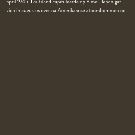
april 1945, Duitsland capituleerde op 8 mei. Japan gaf
zich in augustus over na Amerikaanse atoombommen op
Hiroshima en Nagasaki.
10. DE NIEUWE WERELDORDE
Tijdens de Yalta Conferentie begin 1945 verdeelden