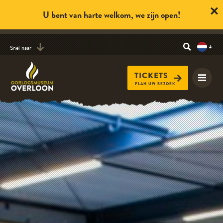
U bent van harte welkom, we zijn open!
Snel naar
TICKETS
PLAN UW BEZOEK