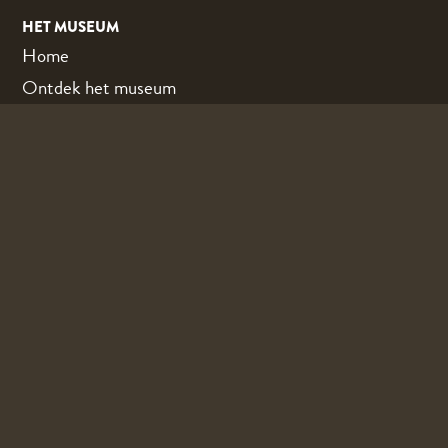
HET MUSEUM
Home
Ontdek het museum
Plan je bezoek
Events
Webshop
Gratis parkeren
Groepsrondleidingen mogelijk
Rolstoelvriendelijk
Honden toegestaan mits aangelijnd