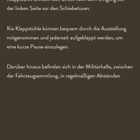
der linken Seite vor den Schiebetüren.
Kie Klappstühle können bequem durch die Ausstellung
mitgenommen und jederzeit aufgeklappt werden, um
eine kurze Pause einzulegen.
Darüber hinaus befinden sich in der Militärhalle, zwischen
der Fahrzeugsammlung, in regelmäßigen Abständen
Sitzbänke, die genutzt werden können.
Bitte beachten Sie, dass das Museum eine große Fläche
umfasst und die Gehstrecken teilweise erheblich sein
können.
WAS TUN BEI GROSSER HITZE?