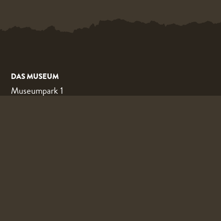
DAS MUSEUM
Museumpark 1
5825 AM Overloon
Plan ihre Anfahrt
Impressum
DAS MUSEUM
Home
Das Museum